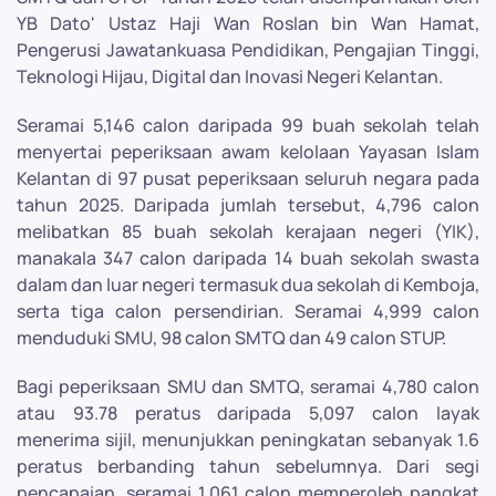
YB Dato' Ustaz Haji Wan Roslan bin Wan Hamat,
Pengerusi Jawatankuasa Pendidikan, Pengajian Tinggi,
Teknologi Hijau, Digital dan Inovasi Negeri Kelantan.
Seramai 5,146 calon daripada 99 buah sekolah telah
menyertai peperiksaan awam kelolaan Yayasan Islam
Kelantan di 97 pusat peperiksaan seluruh negara pada
tahun 2025. Daripada jumlah tersebut, 4,796 calon
melibatkan 85 buah sekolah kerajaan negeri (YIK),
manakala 347 calon daripada 14 buah sekolah swasta
dalam dan luar negeri termasuk dua sekolah di Kemboja,
serta tiga calon persendirian. Seramai 4,999 calon
menduduki SMU, 98 calon SMTQ dan 49 calon STUP.
Bagi peperiksaan SMU dan SMTQ, seramai 4,780 calon
atau 93.78 peratus daripada 5,097 calon layak
menerima sijil, menunjukkan peningkatan sebanyak 1.6
peratus berbanding tahun sebelumnya. Dari segi
pencapaian, seramai 1,061 calon memperoleh pangkat